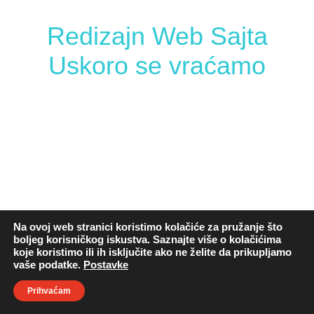
Redizajn Web Sajta
Uskoro se vraćamo
Na ovoj web stranici koristimo kolačiće za pružanje što
boljeg korisničkog iskustva. Saznajte više o kolačićima
koje koristimo ili ih isključite ako ne želite da prikupljamo
vaše podatke.
Postavke
Prihvaćam