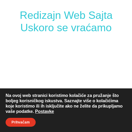
Redizajn Web Sajta
Uskoro se vraćamo
Na ovoj web stranici koristimo kolačiće za pružanje što
boljeg korisničkog iskustva. Saznajte više o kolačićima
koje koristimo ili ih isključite ako ne želite da prikupljamo
vaše podatke.
Postavke
Prihvaćam