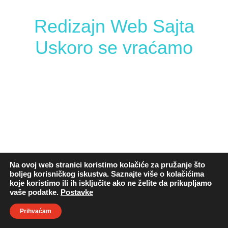
Redizajn Web Sajta
Uskoro se vraćamo
Na ovoj web stranici koristimo kolačiće za pružanje što
boljeg korisničkog iskustva. Saznajte više o kolačićima
koje koristimo ili ih isključite ako ne želite da prikupljamo
vaše podatke.
Postavke
Prihvaćam