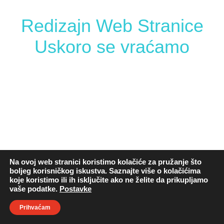
Redizajn Web Stranice
Uskoro se vraćamo
Na ovoj web stranici koristimo kolačiće za pružanje što
boljeg korisničkog iskustva. Saznajte više o kolačićima
koje koristimo ili ih isključite ako ne želite da prikupljamo
vaše podatke.
Postavke
Prihvaćam