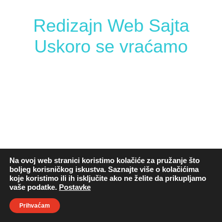
Redizajn Web Sajta
Uskoro se vraćamo
Na ovoj web stranici koristimo kolačiće za pružanje što
boljeg korisničkog iskustva. Saznajte više o kolačićima
koje koristimo ili ih isključite ako ne želite da prikupljamo
vaše podatke.
Postavke
Prihvaćam