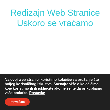
Redizajn Web Stranice
Uskoro se vraćamo
Na ovoj web stranici koristimo kolačiće za pružanje što
boljeg korisničkog iskustva. Saznajte više o kolačićima
koje koristimo ili ih isključite ako ne želite da prikupljamo
vaše podatke.
Postavke
Prihvaćam