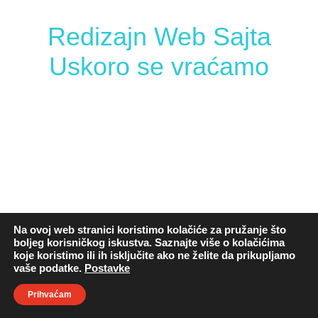
Redizajn Web Sajta
Uskoro se vraćamo
Na ovoj web stranici koristimo kolačiće za pružanje što
boljeg korisničkog iskustva. Saznajte više o kolačićima
koje koristimo ili ih isključite ako ne želite da prikupljamo
vaše podatke.
Postavke
Prihvaćam