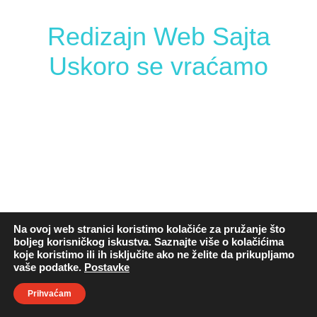
Redizajn Web Sajta
Uskoro se vraćamo
Na ovoj web stranici koristimo kolačiće za pružanje što
boljeg korisničkog iskustva. Saznajte više o kolačićima
koje koristimo ili ih isključite ako ne želite da prikupljamo
vaše podatke.
Postavke
Prihvaćam